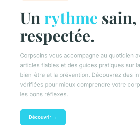
Un
rythme
sain,
respectée.
Corpsoins vous accompagne au quotidien a
articles fiables et des guides pratiques sur la
bien-être et la prévention. Découvrez des i
vérifiées pour mieux comprendre votre corp
les bons réflexes.
Découvrir →