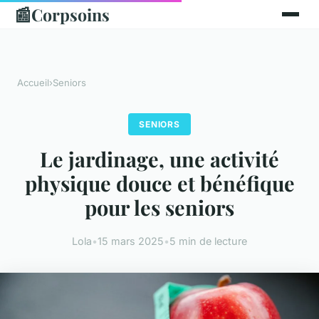
📰
Corpsoins
Accueil
›
Seniors
SENIORS
Le jardinage, une activité
physique douce et bénéfique
pour les seniors
Lola
•
15 mars 2025
•
5 min de lecture